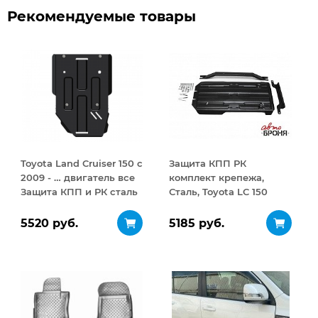
Рекомендуемые товары
Toyota Land Cruiser 150 с
Защита КПП РК
2009 - … двигатель все
комплект крепежа,
Защита КПП и РК сталь
Сталь, Toyota LC 150
3 мм
Prado 2020-, V - 2.7, 2.8d,
4.0/Toyota LC 150 Prado
5520 руб.
5185 руб.
2017-, V - 2.7, 2.8d,
4.0/Toyota LC 150 Prado