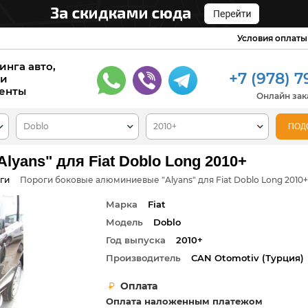
Условия оплаты
инга авто,
+7 (978) 7
 и
енты
Онлайн зака
yans" для Fiat Doblo Long 2010+
ги
Пороги боковые алюминиевые "Alyans" для Fiat Doblo Long 2010+
Марка
Fiat
Модель
Doblo
Год выпуска
2010+
Производитель
СAN Otomotiv (Турция)
Оплата
Оплата наложенным платежом