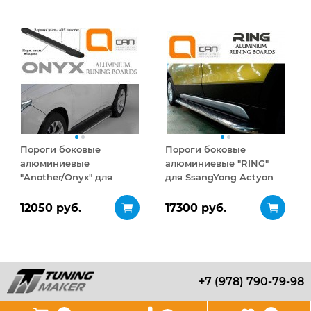
Пороги боковые
Пороги боковые
алюминиевые
алюминиевые "RING"
"Another/Onyx" для
для SsangYong Actyon
SsangYong Actyon Sport
Sport 2007-2012
2007-2012
12050 руб.
17300 руб.
+7 (978) 790-79-98