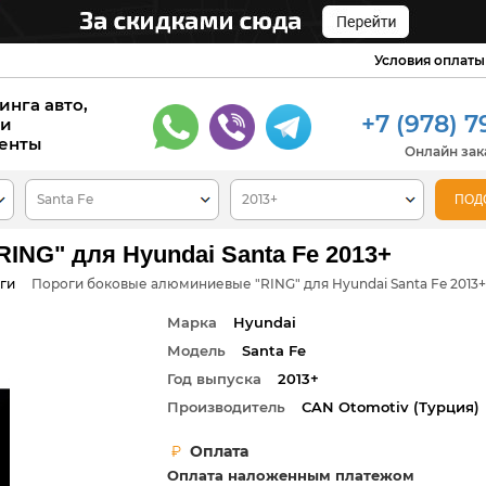
Условия оплаты
инга авто,
+7 (978) 7
 и
енты
Онлайн зака
NG" для Hyundai Santa Fe 2013+
ги
Пороги боковые алюминиевые "RING" для Hyundai Santa Fe 2013+
Марка
Hyundai
Модель
Santa Fe
Год выпуска
2013+
Производитель
СAN Otomotiv (Турция)
Оплата
Оплата наложенным платежом