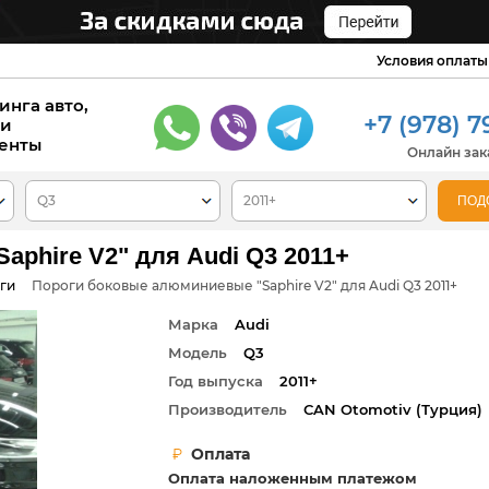
Условия оплаты
инга авто,
+7 (978) 7
 и
енты
Онлайн зака
phire V2" для Audi Q3 2011+
ги
Пороги боковые алюминиевые "Saphire V2" для Audi Q3 2011+
Марка
Audi
Модель
Q3
Год выпуска
2011+
Производитель
СAN Otomotiv (Турция)
Оплата
Оплата наложенным платежом