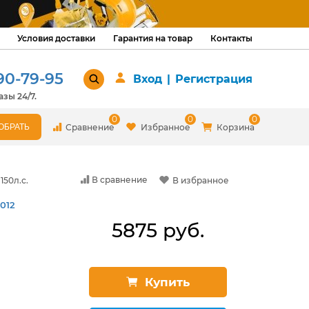
Условия доставки
Гарантия на товар
Контакты
90-79-95
Вход
|
Регистрация
зы 24/7.
0
0
0
Сравнение
Избранное
Корзина
В сравнение
150л.с.
В избранное
012
5875 руб.
Купить