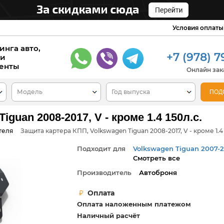
Условия оплаты
инга авто,
+7 (978) 7
 и
енты
Онлайн зака
guan 2008-2017, V - кроме 1.4 150л.с.
теля
Защита картера КПП, Volkswagen Tiguan 2008-2017, V - кроме 1.4 
Подходит для
Volkswagen Tiguan 2007-2
Смотреть все
Volkswagen Tiguan 2012+
Volkswagen Tiguan 2015+
Производитель
Автоброня
Оплата
Оплата наложенным платежом
Наличный расчёт