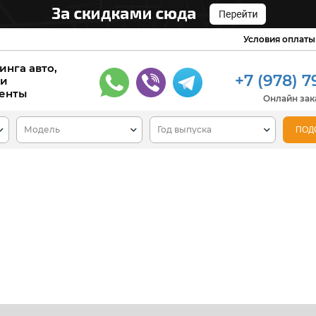
Условия оплаты
инга авто,
+7 (978) 7
 и
енты
Онлайн зака