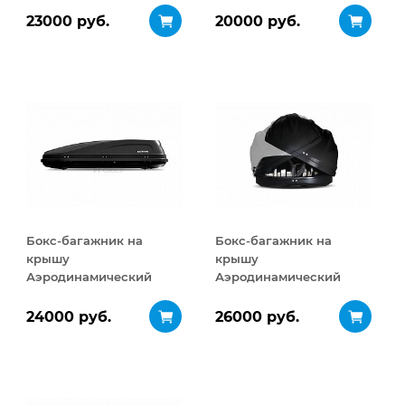
ДВУСТОРОННЕЕ
ДВУСТОРОННЕЕ
23000 руб.
20000 руб.
открывание 460 л
открывание 320 л
Бокс-багажник на
Бокс-багажник на
крышу
крышу
Аэродинамический
Аэродинамический
ACTIVE М
Turino Sport
ДВУСТОРОННЕЕ
ДВУСТОРОННЕЕ
24000 руб.
26000 руб.
открывание 450 л
открывание 480 л