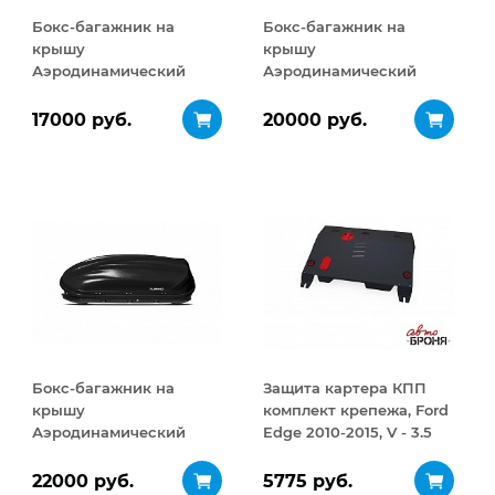
Бокс-багажник на
Бокс-багажник на
крышу
крышу
Аэродинамический
Аэродинамический
Turino Compact 360 л
Turino 1 410 л
17000 руб.
20000 руб.
Бокс-багажник на
Защита картера КПП
крышу
комплект крепежа, Ford
Аэродинамический
Edge 2010-2015, V - 3.5
Turino 1
ДВУСТОРОННЕЕ
22000 руб.
5775 руб.