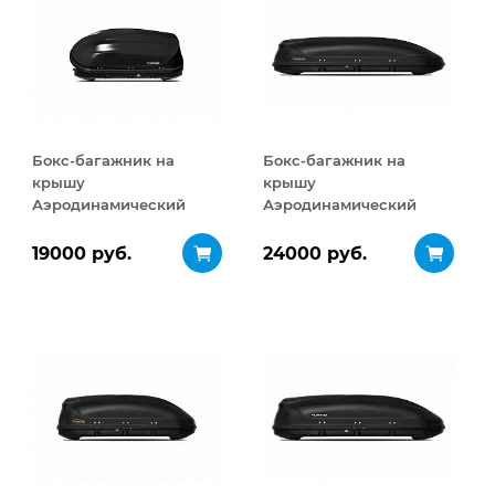
Бокс-багажник на
Бокс-багажник на
крышу
крышу
Аэродинамический
Аэродинамический
Turino Compact
Turino Sport 480 л
ДВУСТОРОННЕЕ
19000 руб.
24000 руб.
открывание 360 л