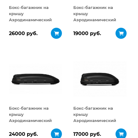
Бокс-багажник на
Бокс-багажник на
крышу
крышу
Аэродинамический
Аэродинамический
Turino Sport
Turino Compact
ДВУСТОРОННЕЕ
ДВУСТОРОННЕЕ
26000 руб.
19000 руб.
открывание 480 л
открывание 360 л
Бокс-багажник на
Бокс-багажник на
крышу
крышу
Аэродинамический
Аэродинамический
Turino Sport 480 л
Turino Compact 360 л
24000 руб.
17000 руб.