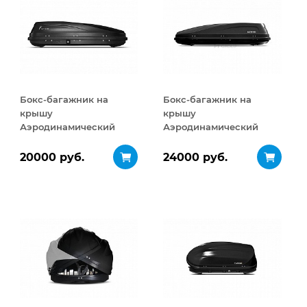
Бокс-багажник на
Бокс-багажник на
крышу
крышу
Аэродинамический
Аэродинамический
ACTIVE S
ACTIVE М
ДВУСТОРОННЕЕ
ДВУСТОРОННЕЕ
20000 руб.
24000 руб.
открывание 320 л
открывание 450 л