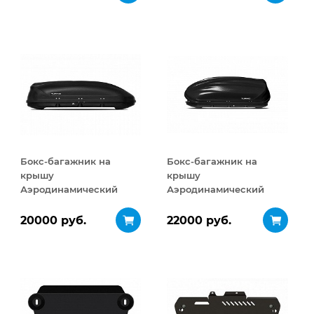
Бокс-багажник на
Бокс-багажник на
крышу
крышу
Аэродинамический
Аэродинамический
Turino 1 410 л
Turino 1
ДВУСТОРОННЕЕ
20000 руб.
22000 руб.
открывание 410 л