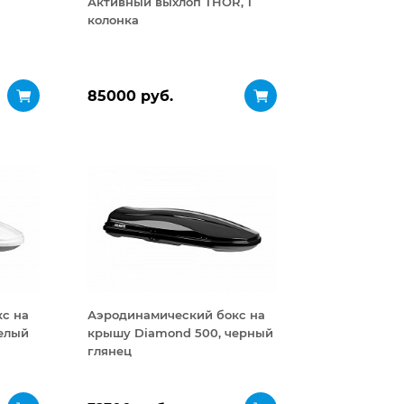
Активный выхлоп THOR, 1
колонка
85000 руб.
с на
Аэродинамический бокс на
елый
крышу Diamond 500, черный
глянец