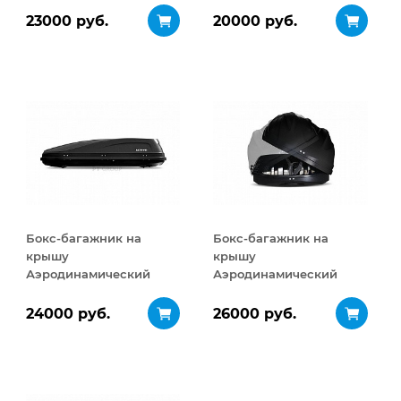
ДВУСТОРОННЕЕ
ДВУСТОРОННЕЕ
23000 руб.
20000 руб.
открывание 460 л
открывание 320 л
Бокс-багажник на
Бокс-багажник на
крышу
крышу
Аэродинамический
Аэродинамический
ACTIVE М
Turino Sport
ДВУСТОРОННЕЕ
ДВУСТОРОННЕЕ
24000 руб.
26000 руб.
открывание 450 л
открывание 480 л