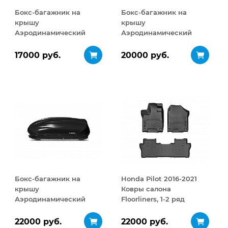
Бокс-багажник на
Бокс-багажник на
крышу
крышу
Аэродинамический
Аэродинамический
Turino Compact 360 л
Turino 1 410 л
17000 руб.
20000 руб.
Бокс-багажник на
Honda Pilot 2016-2021
крышу
Ковры салона
Аэродинамический
Floorliners, 1-2 ряд
Turino 1
черный
ДВУСТОРОННЕЕ
22000 руб.
22000 руб.