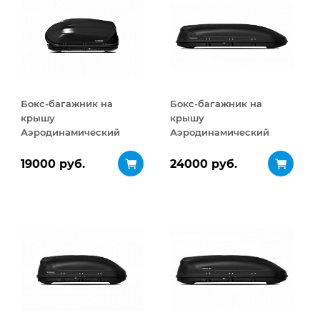
Бокс-багажник на
Бокс-багажник на
крышу
крышу
Аэродинамический
Аэродинамический
Turino Compact
Turino Sport 480 л
ДВУСТОРОННЕЕ
19000 руб.
24000 руб.
открывание 360 л