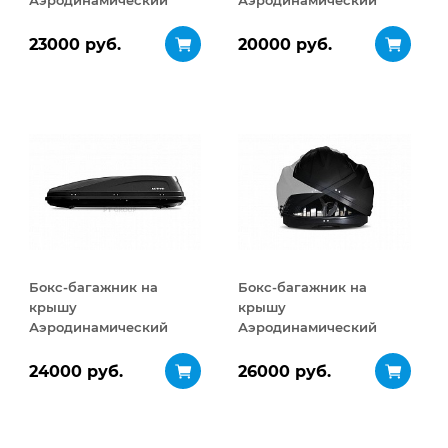
Аэродинамический
Аэродинамический
Turino Medium
ACTIVE S
ДВУСТОРОННЕЕ
ДВУСТОРОННЕЕ
23000 руб.
20000 руб.
открывание 460 л
открывание 320 л
Бокс-багажник на
Бокс-багажник на
крышу
крышу
Аэродинамический
Аэродинамический
ACTIVE М
Turino Sport
ДВУСТОРОННЕЕ
ДВУСТОРОННЕЕ
24000 руб.
26000 руб.
открывание 450 л
открывание 480 л