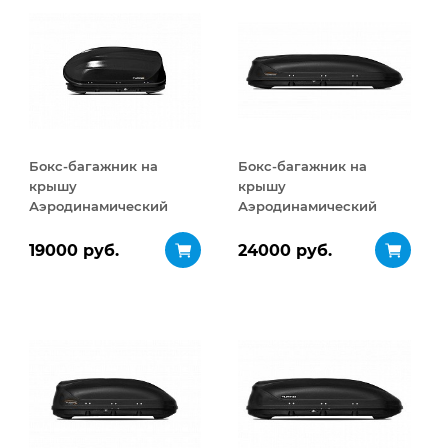
Бокс-багажник на
Бокс-багажник на
крышу
крышу
Аэродинамический
Аэродинамический
Turino Compact
Turino Sport 480 л
ДВУСТОРОННЕЕ
19000 руб.
24000 руб.
открывание 360 л