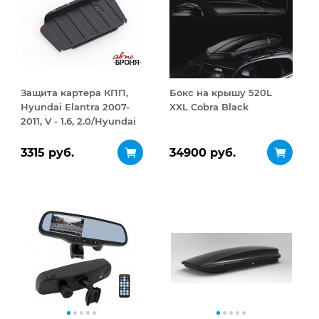
Защита картера КПП,
Бокс на крышу 520L
Hyundai Elantra 2007-
XXL Cobra Black
2011, V - 1.6, 2.0/Hyundai
i30 2007-2012, V - 1.4,
1.6/Ki
3315 руб.
34900 руб.