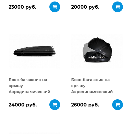
ДВУСТОРОННЕЕ
ДВУСТОРОННЕЕ
23000 руб.
20000 руб.
открывание 460 л
открывание 320 л
Бокс-багажник на
Бокс-багажник на
крышу
крышу
Аэродинамический
Аэродинамический
ACTIVE М
Turino Sport
ДВУСТОРОННЕЕ
ДВУСТОРОННЕЕ
24000 руб.
26000 руб.
открывание 450 л
открывание 480 л