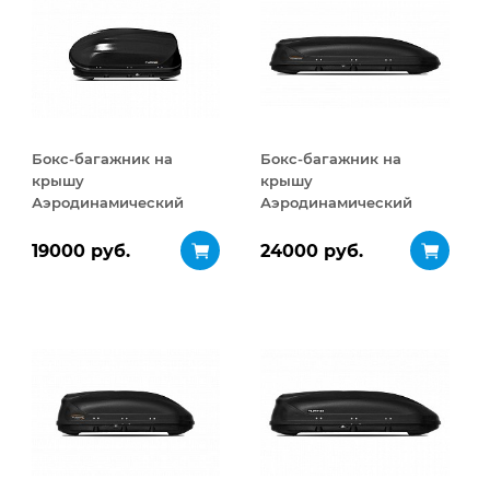
Бокс-багажник на
Бокс-багажник на
крышу
крышу
Аэродинамический
Аэродинамический
Turino Compact
Turino Sport 480 л
ДВУСТОРОННЕЕ
19000 руб.
24000 руб.
открывание 360 л