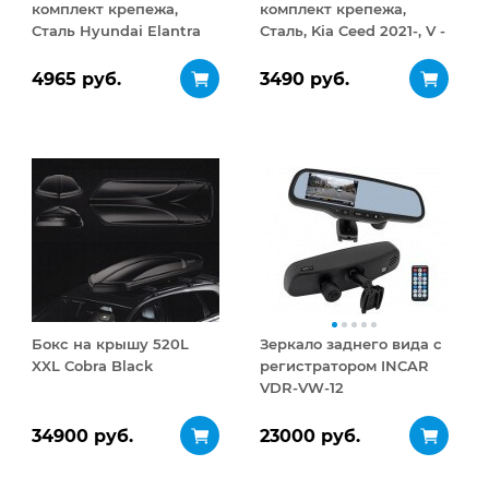
комплект крепежа,
комплект крепежа,
Сталь Hyundai Elantra
Сталь, Kia Ceed 2021-, V -
2021-, V - 1.6, 2.0
1.5T, 1.6/Hyundai Elantra
2019-2021, V- 1.6, 2.0/Kia
4965 руб.
3490 руб.
Ceed 2018-, V - 1.4 140л.с,
АКПП,
Бокс на крышу 520L
Зеркало заднего вида с
XXL Cobra Black
регистратором INCAR
VDR-VW-12
34900 руб.
23000 руб.