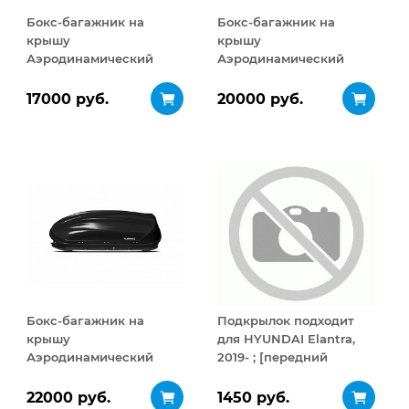
Бокс-багажник на
Бокс-багажник на
крышу
крышу
Аэродинамический
Аэродинамический
Turino Compact 360 л
Turino 1 410 л
17000 руб.
20000 руб.
Бокс-багажник на
Подкрылок подходит
крышу
для HYUNDAI Elantra,
Аэродинамический
2019- ; [передний
Turino 1
правый]
ДВУСТОРОННЕЕ
22000 руб.
1450 руб.