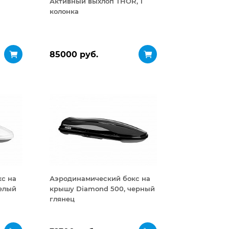
Активный выхлоп THOR, 1
колонка
85000 руб.
с на
Аэродинамический бокс на
елый
крышу Diamond 500, черный
глянец