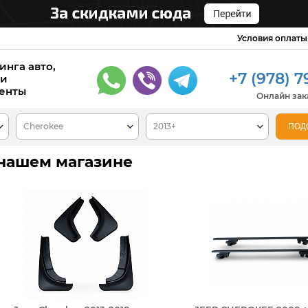
Условия оплаты
инга авто,
+7 (978) 7
 и
енты
Онлайн зака
 нашем магазине