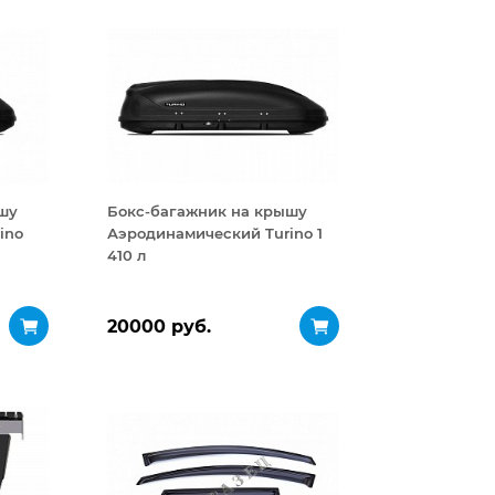
шу
Бокс-багажник на крышу
ino
Аэродинамический Turino 1
410 л
20000 руб.