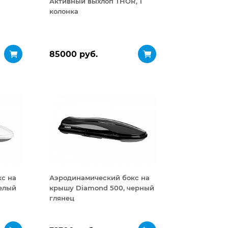
Активный выхлоп THOR, 1
колонка
85000 руб.
с на
Аэродинамический бокс на
елый
крышу Diamond 500, черный
глянец