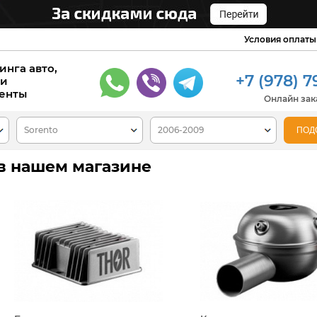
Условия оплаты
инга авто,
+7 (978) 7
 и
енты
Онлайн зака
 в нашем магазине