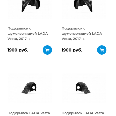
Подкрылок с
Подкрылок с
шумоизоляцией LADA
шумоизоляцией LADA
Vesta, 2017- ;,
Vesta, 2017- ;,
седан/SW/SW Cross
седан/SW/SW Cross
(задний правый)
(задний левый)
1900 руб.
1900 руб.
Подкрылок LADA Vesta
Подкрылок LADA Vesta