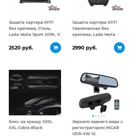
Защита картера КПП
Защита картера КПП
без крепежа, Сталь,
Увеличенная без
Lada Vesta Sport 2018-, V
крепежа, Lada Vesta
- 1.8/Lada Vesta 2015-, V -
Sport 2018-, V - 1.8/Lada
1.6, 1.8/Lada Vesta SW
Vesta 2015-, V - 1.6,
2520 руб.
2990 руб.
2017-, V - 1.6, 1.8/Lada
1.8/Lada Vesta SW 2017-,
Vesta SW
V - 1.6, 1.8/Lada Vest
Бокс на крышу 520L
Зеркало заднего вида с
XXL Cobra Black
регистратором INCAR
VDR-VW-12