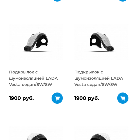
открывание 410 л
Подкрылок с
Подкрылок с
шумоизоляцией LADA
шумоизоляцией LADA
Vesta седан/SW/SW
Vesta седан/SW/SW
Cross, 2017- ;, 2WD
Cross, 2017- ;, 2WD
(передний правый)
(передний левый)
1900 руб.
1900 руб.