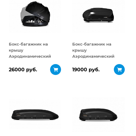
Бокс-багажник на
Бокс-багажник на
крышу
крышу
Аэродинамический
Аэродинамический
Turino Sport
Turino Compact
ДВУСТОРОННЕЕ
ДВУСТОРОННЕЕ
26000 руб.
19000 руб.
открывание 480 л
открывание 360 л