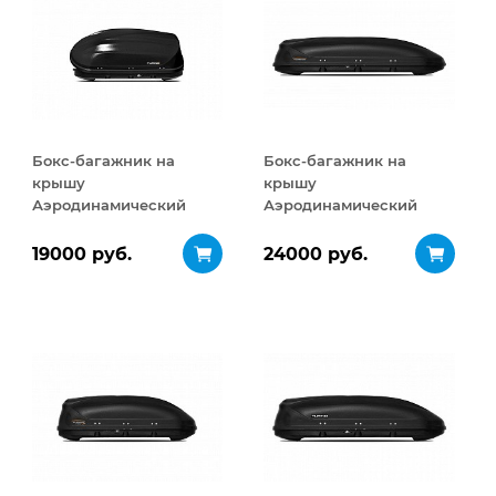
Бокс-багажник на
Бокс-багажник на
крышу
крышу
Аэродинамический
Аэродинамический
Turino Compact
Turino Sport 480 л
ДВУСТОРОННЕЕ
19000 руб.
24000 руб.
открывание 360 л