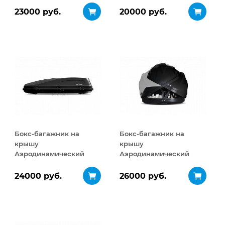
ДВУСТОРОННЕЕ
ДВУСТОРОННЕЕ
23000 руб.
20000 руб.
открывание 460 л
открывание 320 л
Бокс-багажник на
Бокс-багажник на
крышу
крышу
Аэродинамический
Аэродинамический
ACTIVE М
Turino Sport
ДВУСТОРОННЕЕ
ДВУСТОРОННЕЕ
24000 руб.
26000 руб.
открывание 450 л
открывание 480 л