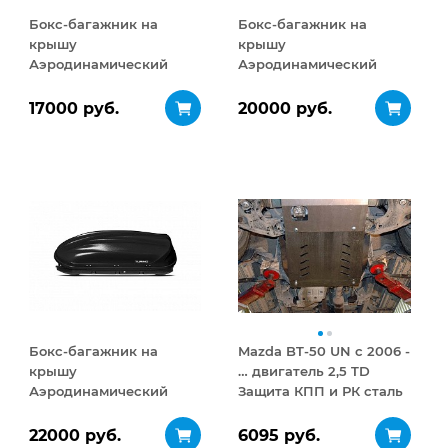
Бокс-багажник на
Бокс-багажник на
крышу
крышу
Аэродинамический
Аэродинамический
Turino Compact 360 л
Turino 1 410 л
17000 руб.
20000 руб.
Бокс-багажник на
Mazda BT-50 UN с 2006 -
крышу
… двигатель 2,5 TD
Аэродинамический
Защита КПП и РК сталь
Turino 1
2,5 мм
ДВУСТОРОННЕЕ
22000 руб.
6095 руб.