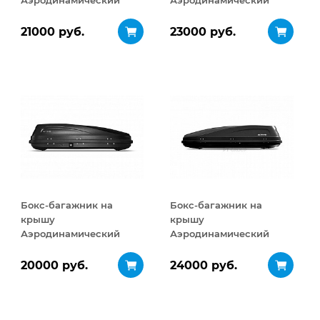
Аэродинамический
Аэродинамический
Turino Medium 460 л
Turino Medium
ДВУСТОРОННЕЕ
21000 руб.
23000 руб.
открывание 460 л
Бокс-багажник на
Бокс-багажник на
крышу
крышу
Аэродинамический
Аэродинамический
ACTIVE S
ACTIVE М
ДВУСТОРОННЕЕ
ДВУСТОРОННЕЕ
20000 руб.
24000 руб.
открывание 320 л
открывание 450 л