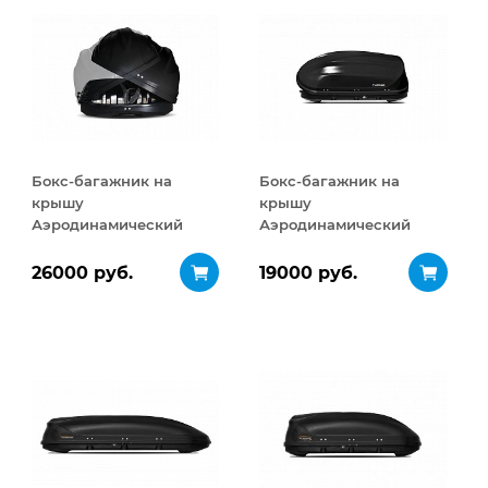
Бокс-багажник на
Бокс-багажник на
крышу
крышу
Аэродинамический
Аэродинамический
Turino Sport
Turino Compact
ДВУСТОРОННЕЕ
ДВУСТОРОННЕЕ
26000 руб.
19000 руб.
открывание 480 л
открывание 360 л