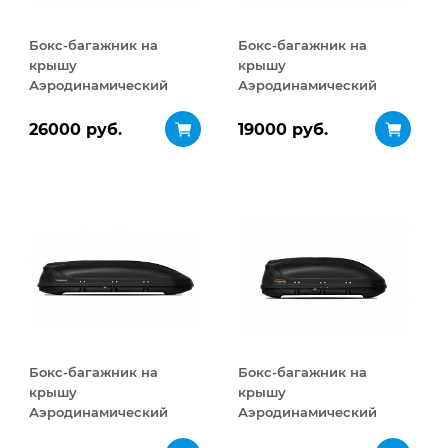
Бокс-багажник на
Бокс-багажник на
крышу
крышу
Аэродинамический
Аэродинамический
Turino Sport
Turino Compact
ДВУСТОРОННЕЕ
ДВУСТОРОННЕЕ
26000 руб.
19000 руб.
открывание 480 л
открывание 360 л
Бокс-багажник на
Бокс-багажник на
крышу
крышу
Аэродинамический
Аэродинамический
Turino Sport 480 л
Turino Compact 360 л