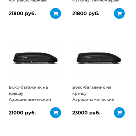
431 Black, черный
431 Grey, темно-серый
21800 руб.
21800 руб.
Бокс-багажник на
Бокс-багажник на
крышу
крышу
Аэродинамический
Аэродинамический
Turino Medium 460 л
Turino Medium
ДВУСТОРОННЕЕ
21000 руб.
23000 руб.
открывание 460 л