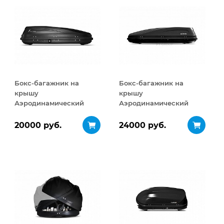
Бокс-багажник на
Бокс-багажник на
крышу
крышу
Аэродинамический
Аэродинамический
ACTIVE S
ACTIVE М
ДВУСТОРОННЕЕ
ДВУСТОРОННЕЕ
20000 руб.
24000 руб.
открывание 320 л
открывание 450 л