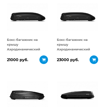
Бокс-багажник на
Бокс-багажник на
крышу
крышу
Аэродинамический
Аэродинамический
Turino Medium 460 л
Turino Medium
ДВУСТОРОННЕЕ
21000 руб.
23000 руб.
открывание 460 л