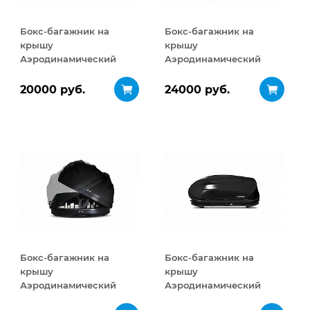
Бокс-багажник на
Бокс-багажник на
крышу
крышу
Аэродинамический
Аэродинамический
ACTIVE S
ACTIVE М
ДВУСТОРОННЕЕ
ДВУСТОРОННЕЕ
20000 руб.
24000 руб.
открывание 320 л
открывание 450 л
Бокс-багажник на
Бокс-багажник на
крышу
крышу
Аэродинамический
Аэродинамический
Turino Sport
Turino Compact