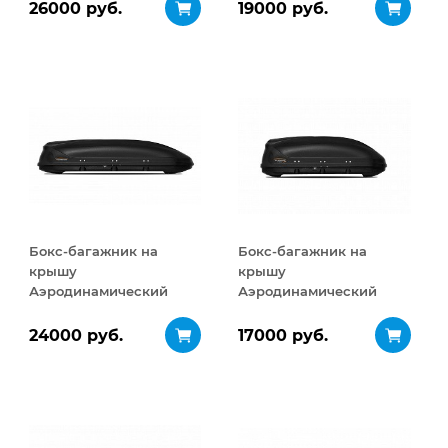
ДВУСТОРОННЕЕ
ДВУСТОРОННЕЕ
26000 руб.
19000 руб.
открывание 480 л
открывание 360 л
Бокс-багажник на
Бокс-багажник на
крышу
крышу
Аэродинамический
Аэродинамический
Turino Sport 480 л
Turino Compact 360 л
24000 руб.
17000 руб.