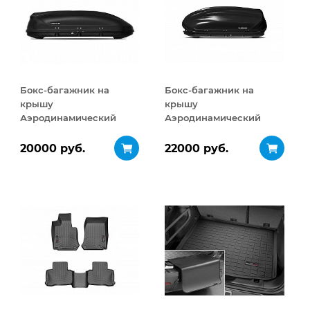
Бокс-багажник на
Бокс-багажник на
крышу
крышу
Аэродинамический
Аэродинамический
Turino 1 410 л
Turino 1
ДВУСТОРОННЕЕ
20000 руб.
22000 руб.
открывание 410 л