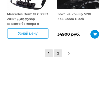
Mercedes Benz GLC X253
Бокс на крышу 520L
2015+ Диффузор
XXL Cobra Black
заднего бампера с
насадками GLC63 AMG (
для а/м AMG )
Узнай цену
34900 руб.
1
2