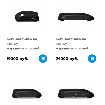
Бокс-багажник на
Бокс-багажник на
крышу
крышу
Аэродинамический
Аэродинамический
Turino Compact
Turino Sport 480 л
ДВУСТОРОННЕЕ
19000 руб.
24000 руб.
открывание 360 л