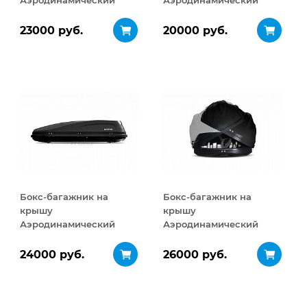
Аэродинамический
Аэродинамический
Turino Medium
ACTIVE S
ДВУСТОРОННЕЕ
ДВУСТОРОННЕЕ
23000 руб.
20000 руб.
открывание 460 л
открывание 320 л
Бокс-багажник на
Бокс-багажник на
крышу
крышу
Аэродинамический
Аэродинамический
ACTIVE М
Turino Sport
ДВУСТОРОННЕЕ
ДВУСТОРОННЕЕ
24000 руб.
26000 руб.
открывание 450 л
открывание 480 л