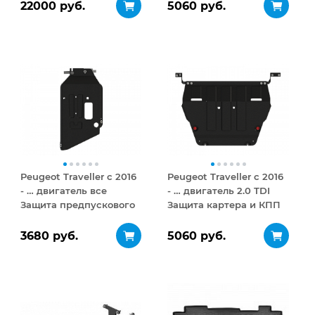
ДВУСТОРОННЕЕ
22000 руб.
5060 руб.
открывание 410 л
Peugeot Traveller с 2016
Peugeot Traveller с 2016
- … двигатель все
- … двигатель 2.0 TDI
Защита предпускового
Защита картера и КПП
подогревателя
сталь 2 мм
(вэбасто) сталь 2,5 мм
3680 руб.
5060 руб.