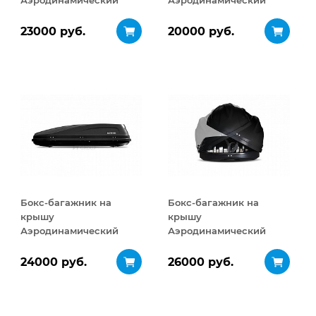
Аэродинамический
Аэродинамический
Turino Medium
ACTIVE S
ДВУСТОРОННЕЕ
ДВУСТОРОННЕЕ
23000 руб.
20000 руб.
открывание 460 л
открывание 320 л
Бокс-багажник на
Бокс-багажник на
крышу
крышу
Аэродинамический
Аэродинамический
ACTIVE М
Turino Sport
ДВУСТОРОННЕЕ
ДВУСТОРОННЕЕ
24000 руб.
26000 руб.
открывание 450 л
открывание 480 л