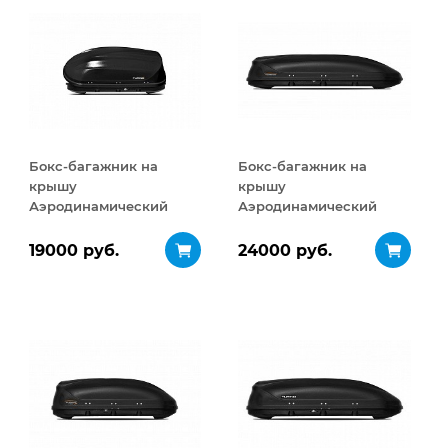
Бокс-багажник на
Бокс-багажник на
крышу
крышу
Аэродинамический
Аэродинамический
Turino Compact
Turino Sport 480 л
ДВУСТОРОННЕЕ
19000 руб.
24000 руб.
открывание 360 л