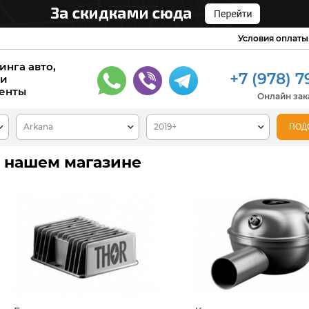
Условия оплаты
инга авто,
+7 (978) 7
 и
енты
Онлайн зака
в нашем магазине