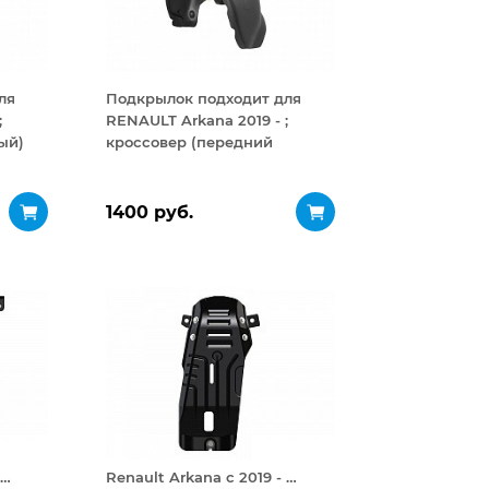
ля
Подкрылок подходит для
;
RENAULT Arkana 2019 - ;
ый)
кроссовер (передний
правый)
1400 руб.
 …
Renault Arkana с 2019 - …