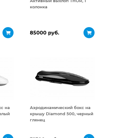
Активный выхлоп THOR, 1
колонка
85000 руб.
с на
Аэродинамический бокс на
елый
крышу Diamond 500, черный
глянец