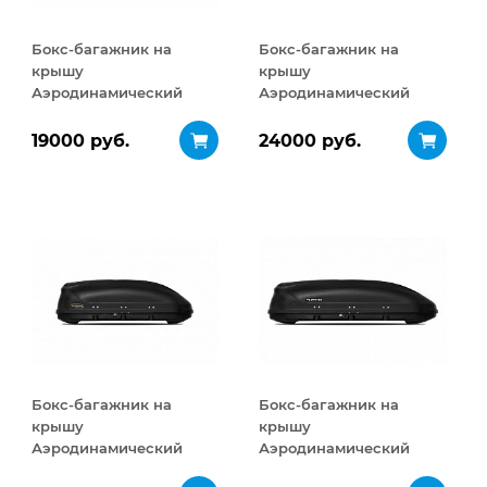
Бокс-багажник на
Бокс-багажник на
крышу
крышу
Аэродинамический
Аэродинамический
Turino Compact
Turino Sport 480 л
ДВУСТОРОННЕЕ
19000 руб.
24000 руб.
открывание 360 л
Бокс-багажник на
Бокс-багажник на
крышу
крышу
Аэродинамический
Аэродинамический
Turino Compact 360 л
Turino 1 410 л