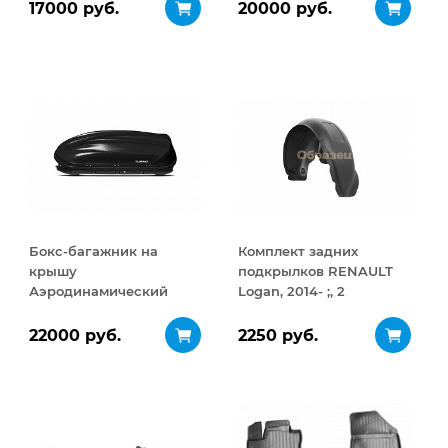
17000 руб.
20000 руб.
Бокс-багажник на
Комплект задних
крышу
подкрылков RENAULT
Аэродинамический
Logan, 2014- ;, 2
Turino 1
элемента
ДВУСТОРОННЕЕ
22000 руб.
2250 руб.
открывание 410 л