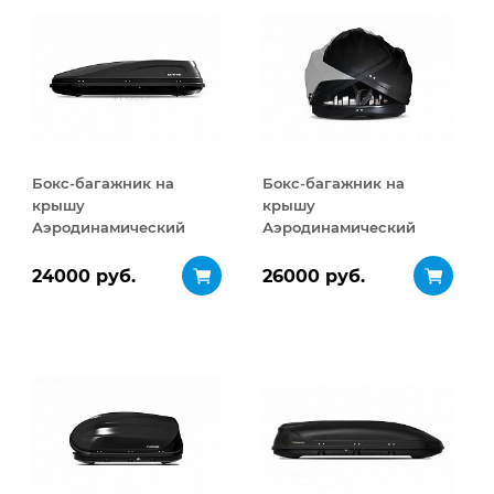
Бокс-багажник на
Бокс-багажник на
крышу
крышу
Аэродинамический
Аэродинамический
ACTIVE М
Turino Sport
ДВУСТОРОННЕЕ
ДВУСТОРОННЕЕ
24000 руб.
26000 руб.
открывание 450 л
открывание 480 л