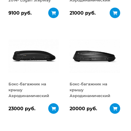
2014- Logan Stepway
Аэродинамический
2018-
Turino Medium 460 л
9100 руб.
21000 руб.
Бокс-багажник на
Бокс-багажник на
крышу
крышу
Аэродинамический
Аэродинамический
Turino Medium
ACTIVE S
ДВУСТОРОННЕЕ
ДВУСТОРОННЕЕ
23000 руб.
20000 руб.
открывание 460 л
открывание 320 л