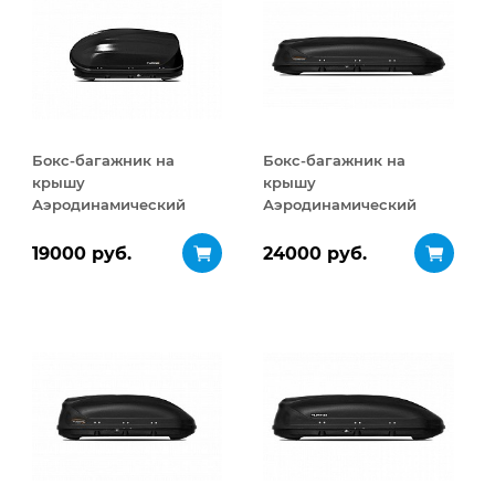
Бокс-багажник на
Бокс-багажник на
крышу
крышу
Аэродинамический
Аэродинамический
Turino Compact
Turino Sport 480 л
ДВУСТОРОННЕЕ
19000 руб.
24000 руб.
открывание 360 л