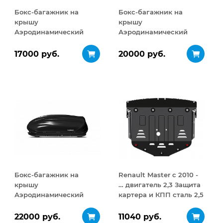
Бокс-багажник на
Бокс-багажник на
крышу
крышу
Аэродинамический
Аэродинамический
Turino Compact 360 л
Turino 1 410 л
17000 руб.
20000 руб.
Бокс-багажник на
Renault Master с 2010 -
крышу
… двигатель 2,3 Защита
Аэродинамический
картера и КПП сталь 2,5
Turino 1
мм
ДВУСТОРОННЕЕ
22000 руб.
11040 руб.