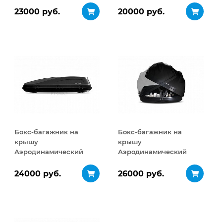
ДВУСТОРОННЕЕ
ДВУСТОРОННЕЕ
23000 руб.
20000 руб.
открывание 460 л
открывание 320 л
Бокс-багажник на
Бокс-багажник на
крышу
крышу
Аэродинамический
Аэродинамический
ACTIVE М
Turino Sport
ДВУСТОРОННЕЕ
ДВУСТОРОННЕЕ
24000 руб.
26000 руб.
открывание 450 л
открывание 480 л