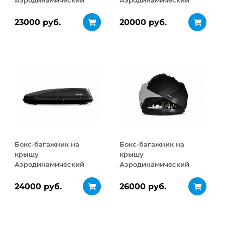
Аэродинамический
Аэродинамический
Turino Medium
ACTIVE S
ДВУСТОРОННЕЕ
ДВУСТОРОННЕЕ
23000 руб.
20000 руб.
открывание 460 л
открывание 320 л
Бокс-багажник на
Бокс-багажник на
крышу
крышу
Аэродинамический
Аэродинамический
ACTIVE М
Turino Sport
ДВУСТОРОННЕЕ
ДВУСТОРОННЕЕ
24000 руб.
26000 руб.
открывание 450 л
открывание 480 л