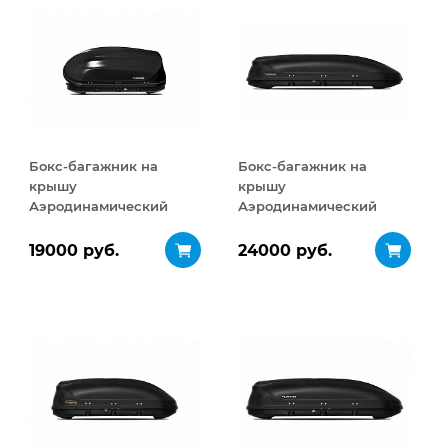
Бокс-багажник на
Бокс-багажник на
крышу
крышу
Аэродинамический
Аэродинамический
Turino Compact
Turino Sport 480 л
ДВУСТОРОННЕЕ
19000 руб.
24000 руб.
открывание 360 л