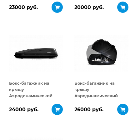
ДВУСТОРОННЕЕ
ДВУСТОРОННЕЕ
23000 руб.
20000 руб.
открывание 460 л
открывание 320 л
Бокс-багажник на
Бокс-багажник на
крышу
крышу
Аэродинамический
Аэродинамический
ACTIVE М
Turino Sport
ДВУСТОРОННЕЕ
ДВУСТОРОННЕЕ
24000 руб.
26000 руб.
открывание 450 л
открывание 480 л