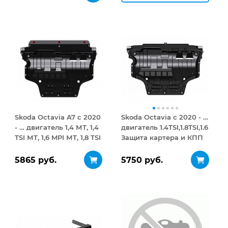
открывание 410 л
Skoda Octavia A7 с 2020
Skoda Octavia с 2020 - …
- … двигатель 1,4 МТ, 1,4
двигатель 1.4TSI,1.8TSI,1.6
TSI МТ, 1,6 MPI МТ, 1,8 TSI
Защита картера и КПП
МТ, 1,8 TSI DSG Защита
сталь 1,8 мм
картера и КПП сталь 2
5865 руб.
5750 руб.
мм