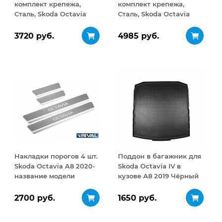
комплект крепежа,
комплект крепежа,
Сталь, Skoda Octavia
Сталь, Skoda Octavia
2020-, V- 1.4, 1.6/Skoda
2013-2017, V- 1.4, 1.6, 1.8,
Superb 2019-, V - 2.0,
2.0d c Webasto/Skoda
3720 руб.
4985 руб.
привод -
Octavia 2017-2021, V- 1.4,
передний/Volkswagen
1.8, Увеличенна
Jetta 2020-, V
Накладки порогов 4 шт.
Поддон в багажник для
Skoda Octavia A8 2020-
Skoda Octavia IV в
название модели
кузове A8 2019 Чёрный
2700 руб.
1650 руб.