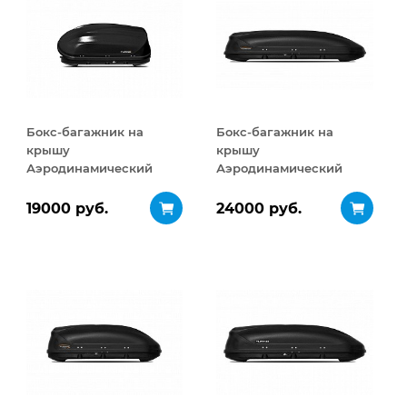
Бокс-багажник на
Бокс-багажник на
крышу
крышу
Аэродинамический
Аэродинамический
Turino Compact
Turino Sport 480 л
ДВУСТОРОННЕЕ
19000 руб.
24000 руб.
открывание 360 л