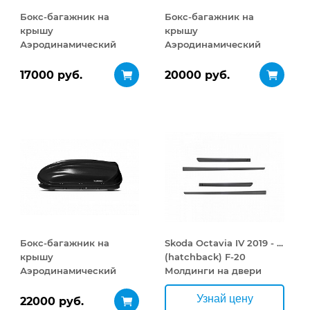
Бокс-багажник на
Бокс-багажник на
крышу
крышу
Аэродинамический
Аэродинамический
Turino Compact 360 л
Turino 1 410 л
17000 руб.
20000 руб.
Бокс-багажник на
Skoda Octavia IV 2019 - ...
крышу
(hatchback) F-20
Аэродинамический
Молдинги на двери
Turino 1
ДВУСТОРОННЕЕ
Узнай цену
22000 руб.