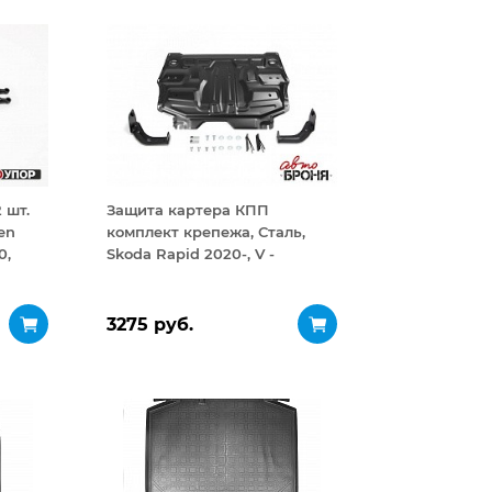
 шт.
Защита картера КПП
en
комплект крепежа, Сталь,
0,
Skoda Rapid 2020-, V -
1.6/Volkswagen Polo 2020-, V -
1.6 90л.с., 110л.с., 1.4
125л.с./Volkswagen Polo Sed
3275 руб.