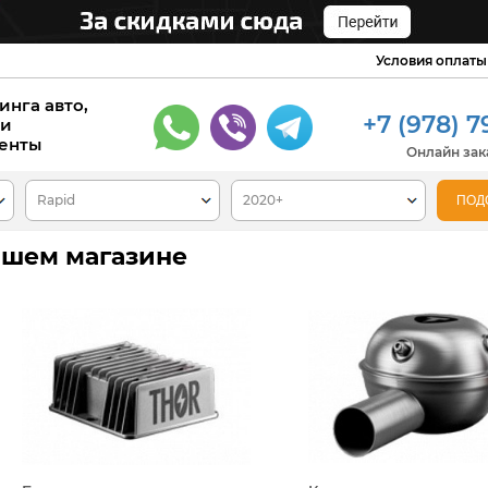
Условия оплаты
инга авто,
+7 (978) 7
 и
енты
Онлайн зака
нашем магазине