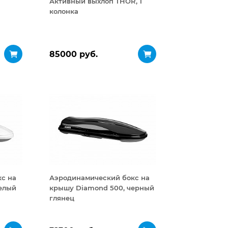
Активный выхлоп THOR, 1
колонка
85000 руб.
с на
Аэродинамический бокс на
елый
крышу Diamond 500, черный
глянец