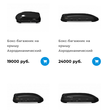
Бокс-багажник на
Бокс-багажник на
крышу
крышу
Аэродинамический
Аэродинамический
Turino Compact
Turino Sport 480 л
ДВУСТОРОННЕЕ
19000 руб.
24000 руб.
открывание 360 л