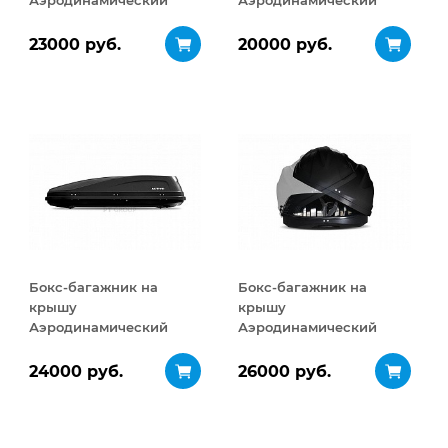
Аэродинамический
Аэродинамический
Turino Medium
ACTIVE S
ДВУСТОРОННЕЕ
ДВУСТОРОННЕЕ
23000 руб.
20000 руб.
открывание 460 л
открывание 320 л
Бокс-багажник на
Бокс-багажник на
крышу
крышу
Аэродинамический
Аэродинамический
ACTIVE М
Turino Sport
ДВУСТОРОННЕЕ
ДВУСТОРОННЕЕ
24000 руб.
26000 руб.
открывание 450 л
открывание 480 л