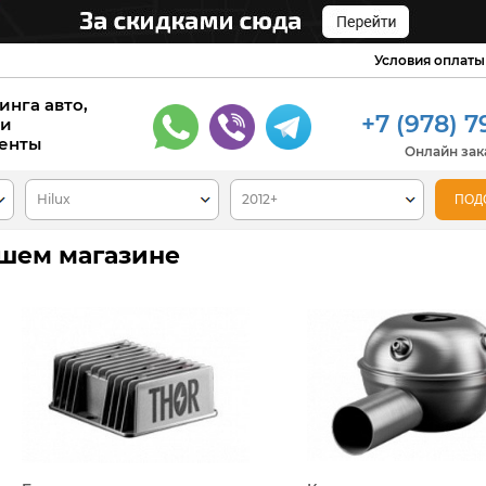
Условия оплаты
инга авто,
+7 (978) 7
 и
енты
Онлайн зака
нашем магазине