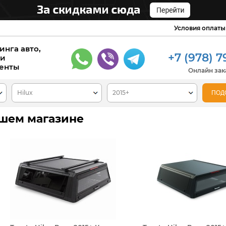
Условия оплаты
инга авто,
+7 (978) 7
 и
енты
Онлайн зака
нашем магазине