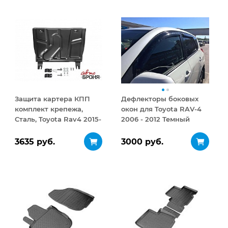
Защита картера КПП
Дефлекторы боковых
комплект крепежа,
окон для Toyota RAV-4
Сталь, Toyota Rav4 2015-
2006 - 2012 Темный
2019, V - кроме
комплект
2.5/Toyota Rav4 2010-
3635 руб.
3000 руб.
2013, V - кроме
2.5/Toyota Rav4 2013-
2015, V - кроме