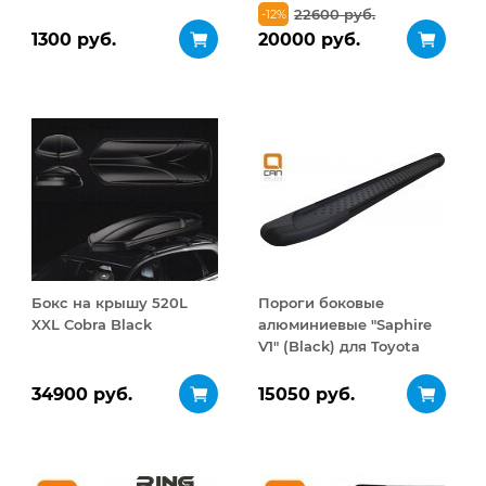
Задние Чёрные
Type 1
22600 руб.
-12%
1300 руб.
20000 руб.
Бокс на крышу 520L
Пороги боковые
XXL Cobra Black
алюминиевые "Saphire
V1" (Black) для Toyota
RAV4 2006-2013
(короткая база)
34900 руб.
15050 руб.