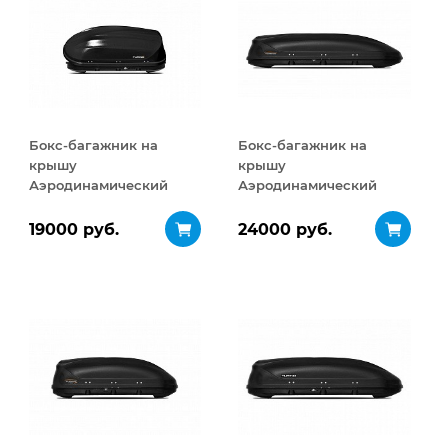
Бокс-багажник на
Бокс-багажник на
крышу
крышу
Аэродинамический
Аэродинамический
Turino Compact
Turino Sport 480 л
ДВУСТОРОННЕЕ
19000 руб.
24000 руб.
открывание 360 л