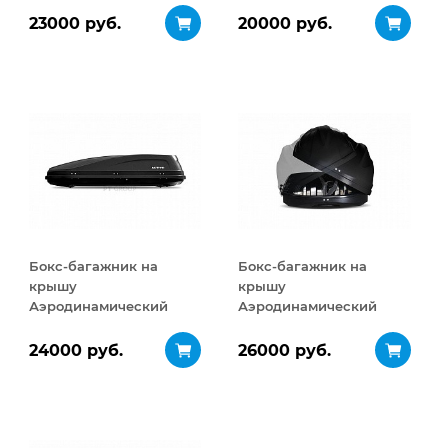
ДВУСТОРОННЕЕ
ДВУСТОРОННЕЕ
23000 руб.
20000 руб.
открывание 460 л
открывание 320 л
Бокс-багажник на
Бокс-багажник на
крышу
крышу
Аэродинамический
Аэродинамический
ACTIVE М
Turino Sport
ДВУСТОРОННЕЕ
ДВУСТОРОННЕЕ
24000 руб.
26000 руб.
открывание 450 л
открывание 480 л