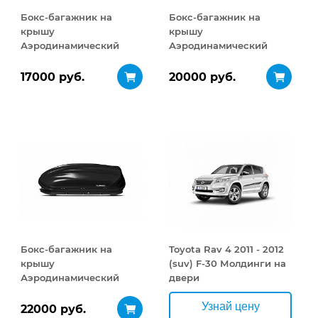
Бокс-багажник на
Бокс-багажник на
крышу
крышу
Аэродинамический
Аэродинамический
Turino Compact 360 л
Turino 1 410 л
17000 руб.
20000 руб.
Бокс-багажник на
Toyota Rav 4 2011 - 2012
крышу
(suv) F-30 Молдинги на
Аэродинамический
двери
Turino 1
ДВУСТОРОННЕЕ
Узнай цену
22000 руб.