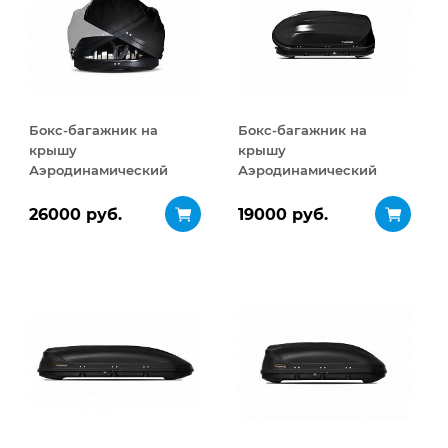
Бокс-багажник на
Бокс-багажник на
крышу
крышу
Аэродинамический
Аэродинамический
Turino Sport
Turino Compact
ДВУСТОРОННЕЕ
ДВУСТОРОННЕЕ
26000 руб.
19000 руб.
открывание 480 л
открывание 360 л