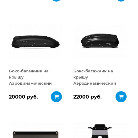
Бокс-багажник на
Бокс-багажник на
крышу
крышу
Аэродинамический
Аэродинамический
Turino 1 410 л
Turino 1
ДВУСТОРОННЕЕ
20000 руб.
22000 руб.
открывание 410 л