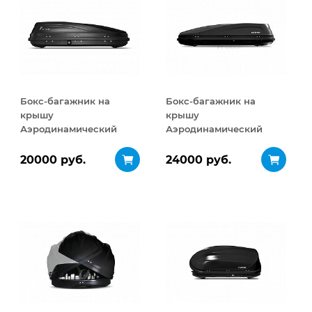
Бокс-багажник на
Бокс-багажник на
крышу
крышу
Аэродинамический
Аэродинамический
ACTIVE S
ACTIVE М
ДВУСТОРОННЕЕ
ДВУСТОРОННЕЕ
20000 руб.
24000 руб.
открывание 320 л
открывание 450 л