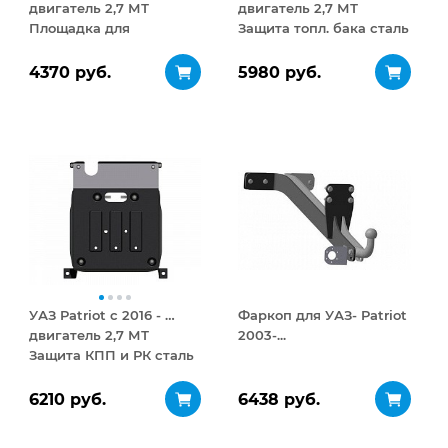
двигатель 2,7 МТ
двигатель 2,7 МТ
Площадка для
Защита топл. бака сталь
крепления лебедки
2,5 мм
Сталь 6 мм
4370 руб.
5980 руб.
УАЗ Patriot с 2016 - …
Фаркоп для УАЗ- Patriot
двигатель 2,7 МТ
2003-...
Защита КПП и РК сталь
2,5 мм
6210 руб.
6438 руб.