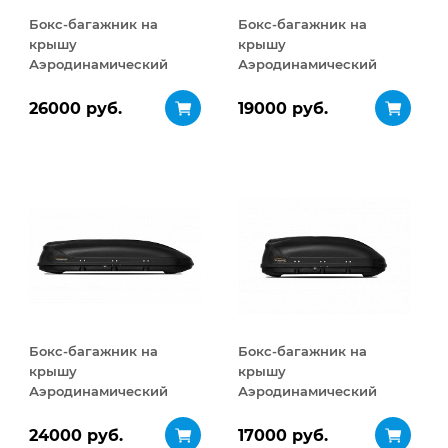
Бокс-багажник на
Бокс-багажник на
крышу
крышу
Аэродинамический
Аэродинамический
Turino Sport
Turino Compact
ДВУСТОРОННЕЕ
ДВУСТОРОННЕЕ
26000 руб.
19000 руб.
открывание 480 л
открывание 360 л
Бокс-багажник на
Бокс-багажник на
крышу
крышу
Аэродинамический
Аэродинамический
Turino Sport 480 л
Turino Compact 360 л
24000 руб.
17000 руб.