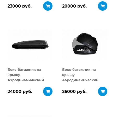
ДВУСТОРОННЕЕ
ДВУСТОРОННЕЕ
23000 руб.
20000 руб.
открывание 460 л
открывание 320 л
Бокс-багажник на
Бокс-багажник на
крышу
крышу
Аэродинамический
Аэродинамический
ACTIVE М
Turino Sport
ДВУСТОРОННЕЕ
ДВУСТОРОННЕЕ
24000 руб.
26000 руб.
открывание 450 л
открывание 480 л