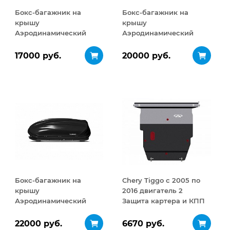
Бокс-багажник на
Бокс-багажник на
крышу
крышу
Аэродинамический
Аэродинамический
Turino Compact 360 л
Turino 1 410 л
17000 руб.
20000 руб.
Бокс-багажник на
Chery Tiggo с 2005 по
крышу
2016 двигатель 2
Аэродинамический
Защита картера и КПП
Turino 1
сталь 2 мм
ДВУСТОРОННЕЕ
22000 руб.
6670 руб.