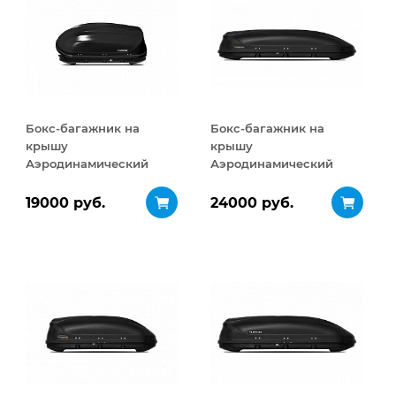
Бокс-багажник на
Бокс-багажник на
крышу
крышу
Аэродинамический
Аэродинамический
Turino Compact
Turino Sport 480 л
ДВУСТОРОННЕЕ
19000 руб.
24000 руб.
открывание 360 л