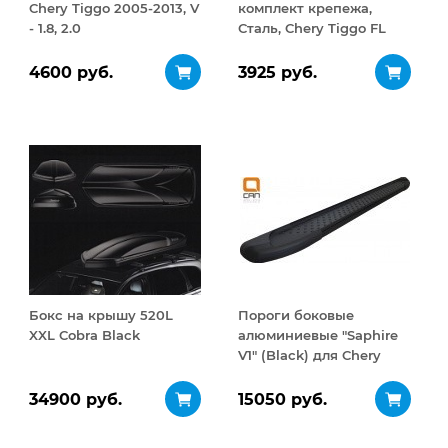
Chery Tiggo 2005-2013, V
комплект крепежа,
- 1.8, 2.0
Сталь, Chery Tiggo FL
2013-2016, V - 1.6/Chery
Tiggo 3 2017-2020,
4600 руб.
3925 руб.
МКПП, V - 1.6
Бокс на крышу 520L
Пороги боковые
XXL Cobra Black
алюминиевые "Saphire
V1" (Black) для Chery
Tiggo 2012+
34900 руб.
15050 руб.