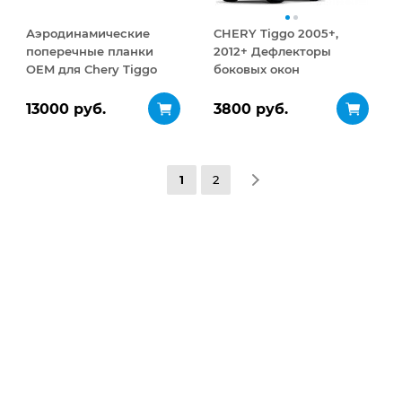
Аэродинамические
CHERY Tiggo 2005+,
поперечные планки
2012+ Дефлекторы
OEM для Chery Tiggo
боковых окон
2005+, 2012+
(ветровики) с хром
молдингом
13000 руб.
3800 руб.
1
2