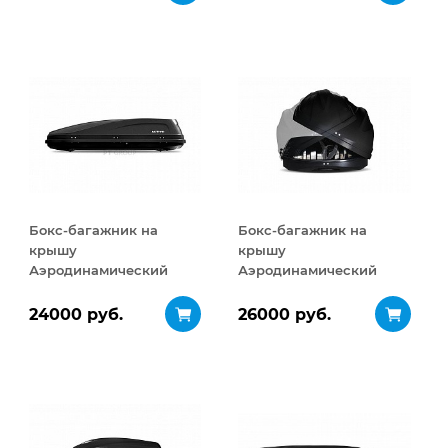
открывание 460 л
открывание 320 л
Бокс-багажник на
Бокс-багажник на
крышу
крышу
Аэродинамический
Аэродинамический
ACTIVE М
Turino Sport
ДВУСТОРОННЕЕ
ДВУСТОРОННЕЕ
24000 руб.
26000 руб.
открывание 450 л
открывание 480 л