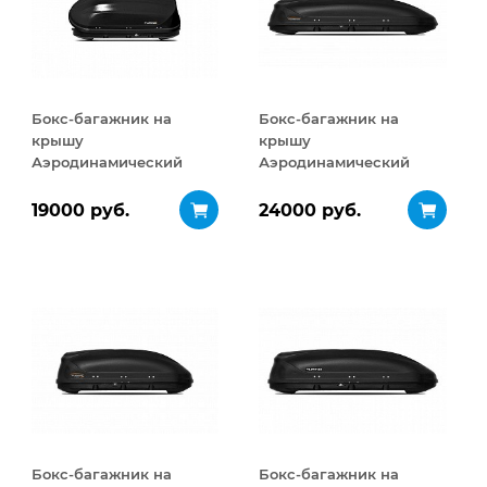
Бокс-багажник на
Бокс-багажник на
крышу
крышу
Аэродинамический
Аэродинамический
Turino Compact
Turino Sport 480 л
ДВУСТОРОННЕЕ
19000 руб.
24000 руб.
открывание 360 л
Бокс-багажник на
Бокс-багажник на