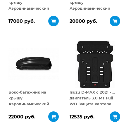
крышу
крышу
Аэродинамический
Аэродинамический
Turino Compact 360 л
Turino 1 410 л
17000 руб.
20000 руб.
Бокс-багажник на
Isuzu D-MAX с 2021 - …
крышу
двигатель 3.0 MT Full
Аэродинамический
WD Защита картера
Turino 1
сталь 3 мм
ДВУСТОРОННЕЕ
22000 руб.
12535 руб.
открывание 410 л